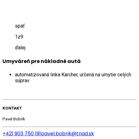
späť
1
z
9
ďalej
Umyváreň pre nákladné autá
automatizovaná linka Karcher, určená na umytie celých
súprav
KONTAKT
:
Pavel Bobrík
+421 903 750 191
pavel.bobrik@tnad.sk